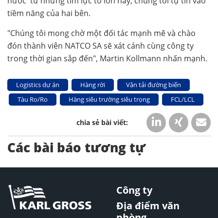
nước' từ những tìm lực to lớn này, chúng tôi tự tin vào
tiềm năng của hai bên.
"Chúng tôi mong chờ một đối tác mạnh mẽ và chào
đón thành viên NATCO SA sẽ xát cánh cùng công ty
trong thời gian sắp đến", Martin Kollmann nhấn mạnh.
Logistics dự án
Hàng rời
Vận tải đường biển
Tàu Ro/Ro
Hàng siêu trường siêu trọng
FCL/LCL
Các bài báo tương tự
Công ty
Địa điểm văn
phòng