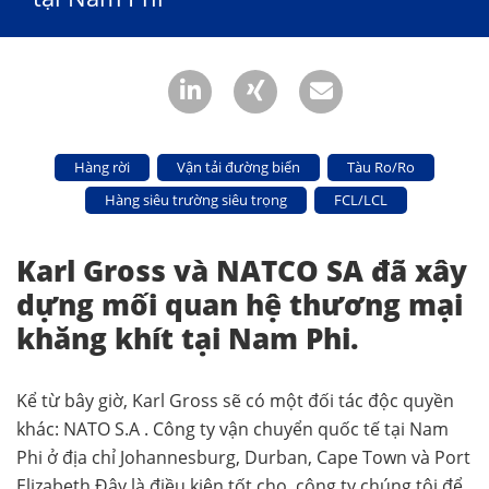
Hàng rời
Vận tải đường biển
Tàu Ro/Ro
Hàng siêu trường siêu trọng
FCL/LCL
Karl Gross và NATCO SA đã xây
dựng mối quan hệ thương mại
khăng khít tại Nam Phi.
Kể từ bây giờ, Karl Gross sẽ có một đối tác độc quyền
khác: NATO S.A . Công ty vận chuyển quốc tế tại Nam
Phi ở địa chỉ Johannesburg, Durban, Cape Town và Port
Elizabeth.Đây là điều kiện tốt cho công ty chúng tôi để