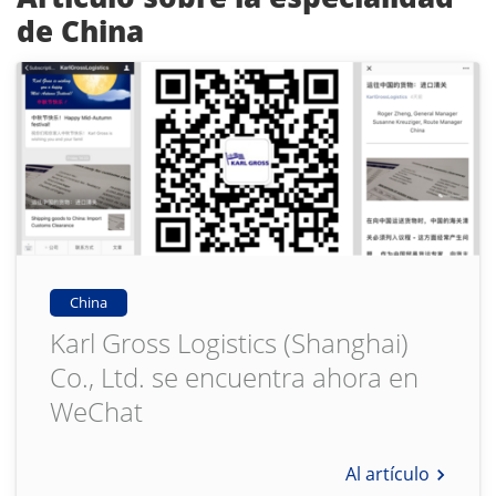
de China
China
Karl Gross Logistics (Shanghai)
Co., Ltd. se encuentra ahora en
WeChat
Al artículo